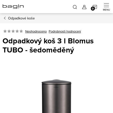
Přejít
NÁKUP
na
obsah
Odpadkové koše
KOŠÍK
Neohodnoceno
Podrobnosti hodnocení
Odpadkový koš 3 l Blomus
TUBO - šedoměděný