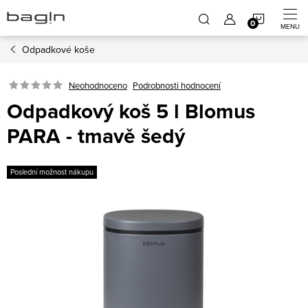
Přejít
NÁKUP
na
obsah
Odpadkové koše
KOŠÍK
Neohodnoceno
Podrobnosti hodnocení
Odpadkový koš 5 l Blomus
PARA - tmavě šedý
Poslední možnost nákupu