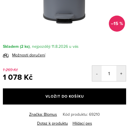
–15 %
Skladem
(2 ks)
11.8.2026
Možnosti doručení
1 269 Kč
1 078 Kč
Měrná
cena:
VLOŽIT DO KOŠÍKU
Značka:
Blomus
Kód produktu:
69210
Dotaz k produktu
Hlídací pes