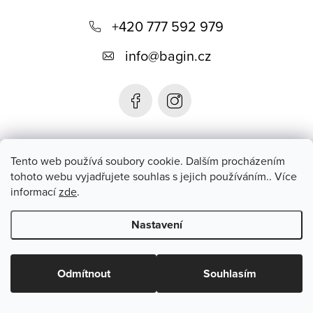
Z
á
+420 777 592 979
p
info
@
bagin.cz
a
t
í
Bagin.cz
Tento web používá soubory cookie. Dalším procházením
tohoto webu vyjadřujete souhlas s jejich používáním.. Více
informací
zde
.
Instagram
Nastavení
Copyright 2026
Bagin.cz
. Všechna práva vyhrazena.
Upravit
nastavení cookies
Odmítnout
Souhlasím
Vytvořil Shoptet