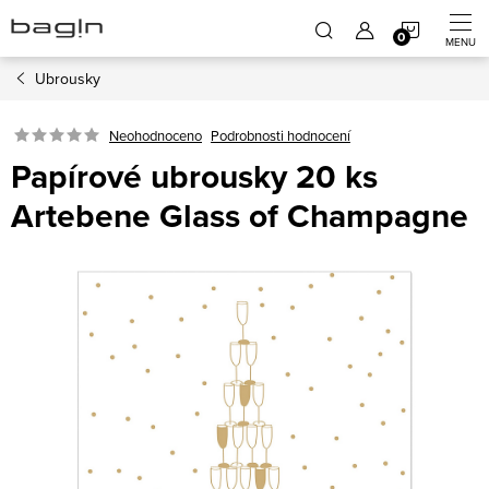
Přejít
NÁKUP
na
obsah
Ubrousky
KOŠÍK
Neohodnoceno
Podrobnosti hodnocení
Papírové ubrousky 20 ks
Artebene Glass of Champagne