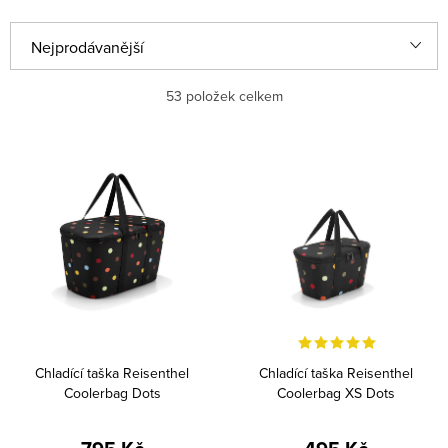
V
Ř
Nejprodávanější
ý
a
p
z
Nejlevnější
53
položek celkem
i
e
Nejdražší
s
n
Abecedně
p
í
r
p
o
r
d
o
u
d
k
u
Chladící taška Reisenthel
Chladící taška Reisenthel
t
k
Coolerbag Dots
Coolerbag XS Dots
ů
t