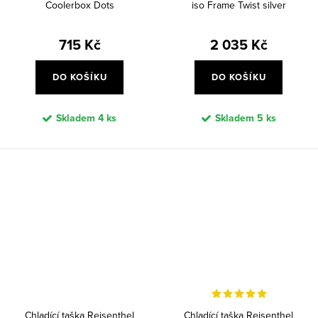
Coolerbox Dots
iso Frame Twist silver
715 Kč
2 035 Kč
DO KOŠÍKU
DO KOŠÍKU
Skladem
4 ks
Skladem
5 ks
Chladící taška Reisenthel
Chladící taška Reisenthel