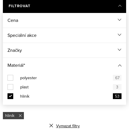
FILTROVAT
Cena
Speciální akce
Značky
Materiál*
polyester
67
plast
3
hliník
53
hliník
Vymazat filtry