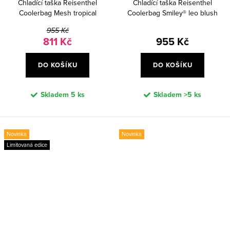
Chladící taška Reisenthel
Chladící taška Reisenthel
Coolerbag Mesh tropical
Coolerbag Smiley® leo blush
955 Kč
811 Kč
955 Kč
DO KOŠÍKU
DO KOŠÍKU
Skladem
5 ks
Skladem
>5 ks
Novinka
Novinka
Limitovaná edice