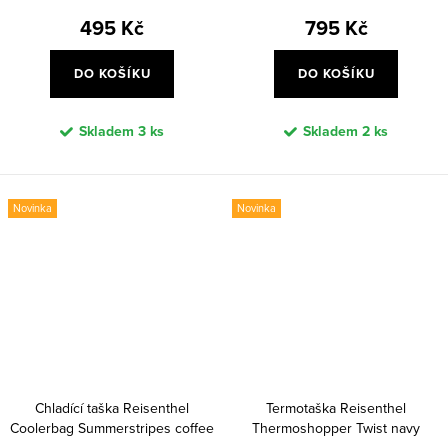
495 Kč
795 Kč
DO KOŠÍKU
DO KOŠÍKU
Skladem
3 ks
Skladem
2 ks
Novinka
Novinka
Chladící taška Reisenthel
Termotaška Reisenthel
Coolerbag Summerstripes coffee
Thermoshopper Twist navy