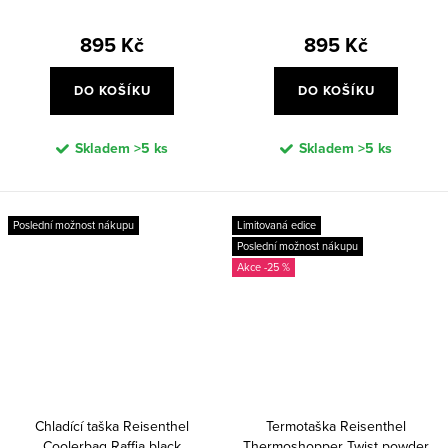
895 Kč
895 Kč
DO KOŠÍKU
DO KOŠÍKU
Skladem
>5 ks
Skladem
>5 ks
Poslední možnost nákupu
Limitovaná edice
Poslední možnost nákupu
-25 %
Chladící taška Reisenthel
Termotaška Reisenthel
Coolerbag Raffia black
Thermoshopper Twist powder