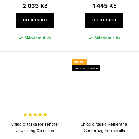
2 035 Kč
1 445 Kč
DO KOŠÍKU
DO KOŠÍKU
Skladem
4 ks
Skladem
1 ks
Novinka
Limitovaná edice
Chladící taška Reisenthel
Chladící taška Reisenthel
Coolerbag XS černá
Coolerbag Leo vanilla