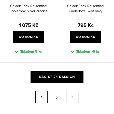
Chladící box Reisenthel
Chladící box Reisenthel
Coolerbox Silver crackle
Coolerbox Twist navy
1 075 Kč
795 Kč
DO KOŠÍKU
DO KOŠÍKU
Skladem
5 ks
Skladem
>5 ks
O
NAČÍST 24 DALŠÍCH
v
l
á
S
1
3
d
t
a
r
c