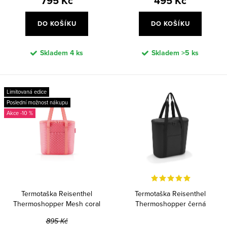
795 Kč
495 Kč
ů
DO KOŠÍKU
DO KOŠÍKU
Skladem
4 ks
Skladem
>5 ks
Limitovaná edice
Poslední možnost nákupu
-10 %
Termotaška Reisenthel
Termotaška Reisenthel
Thermoshopper Mesh coral
Thermoshopper černá
895 Kč