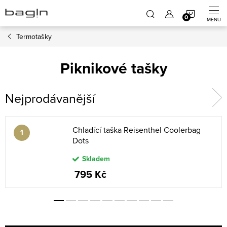
Přejít
NÁKUP
na
obsah
Termotašky
KOŠÍK
Piknikové tašky
Nejprodávanější
Chladící taška Reisenthel Coolerbag
Dots
Skladem
795 Kč