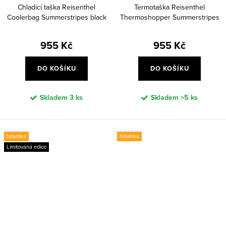
Chladící taška Reisenthel
Termotaška Reisenthel
Coolerbag Summerstripes black
Thermoshopper Summerstripes
coffee
955 Kč
955 Kč
DO KOŠÍKU
DO KOŠÍKU
Skladem
3 ks
Skladem
>5 ks
Novinka
Novinka
Limitovaná edice