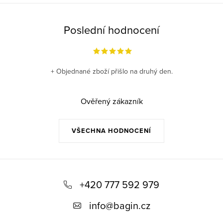
á
í
n
p
k
Poslední hodnocení
r
o
v
v
k
á
+ Objednané zboží přišlo na druhý den.
y
n
v
í
ý
Ověřený zákazník
p
i
VŠECHNA HODNOCENÍ
s
u
Z
á
+420 777 592 979
p
info
@
bagin.cz
a