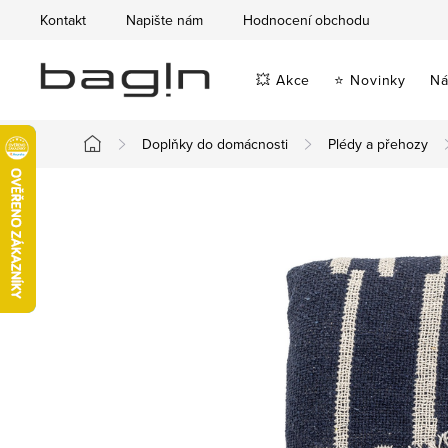
Přejít
Kontakt
Napište nám
Hodnocení obchodu
na
obsah
💥 Akce
⭐ Novinky
Ná
Doplňky do domácnosti
Plédy a přehozy
Domů