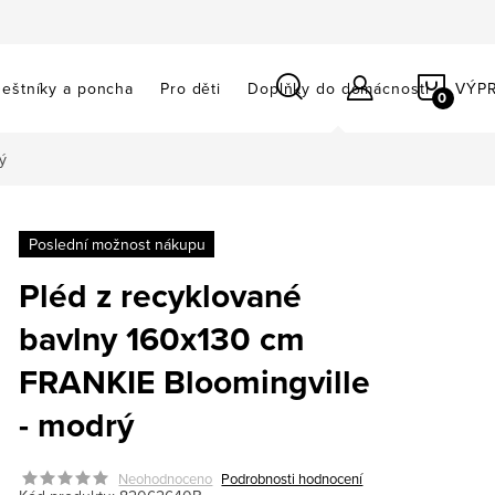
NÁKU
eštníky a poncha
Pro děti
Doplňky do domácnosti
VÝP
KOŠÍ
ý
Poslední možnost nákupu
Pléd z recyklované
bavlny 160x130 cm
FRANKIE Bloomingville
- modrý
Neohodnoceno
Podrobnosti hodnocení