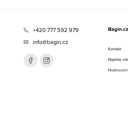
Z
á
Bagin.c
+420 777 592 979
p
info
@
bagin.cz
a
Kontakt
t
Napište ná
í
Hodnocení