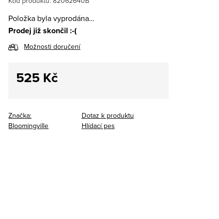
Kód produktu:
82062640B
Položka byla vyprodána…
Prodej již skončil :-(
Možnosti doručení
525 Kč
Měrná
cena:
Značka:
Dotaz k produktu
Bloomingville
Hlídací pes