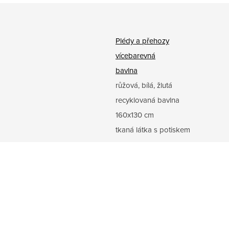
Plédy a přehozy
vícebarevná
bavlna
růžová, bílá, žlutá
recyklovaná bavlna
160x130 cm
tkaná látka s potiskem