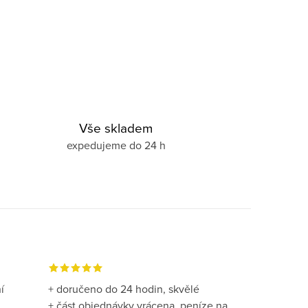
Vše skladem
expedujeme do 24 h
í
+ doručeno do 24 hodin, skvělé
+ část objednávky vrácena, peníze na