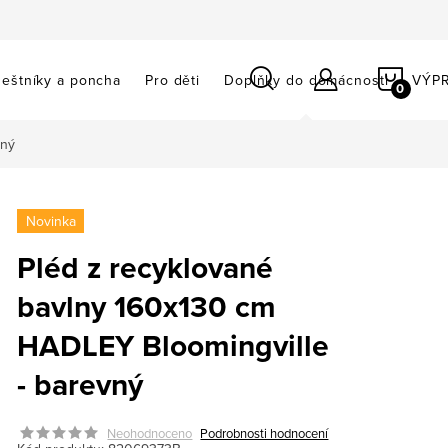
NÁKU
eštníky a poncha
Pro děti
Doplňky do domácnosti
VÝP
KOŠÍ
vný
Novinka
Pléd z recyklované
bavlny 160x130 cm
HADLEY Bloomingville
- barevný
Neohodnoceno
Podrobnosti hodnocení