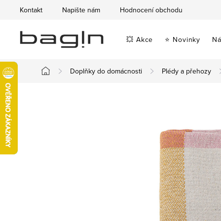
Přejít
Kontakt
Napište nám
Hodnocení obchodu
na
obsah
💥 Akce
⭐ Novinky
Ná
Doplňky do domácnosti
Plédy a přehozy
Domů