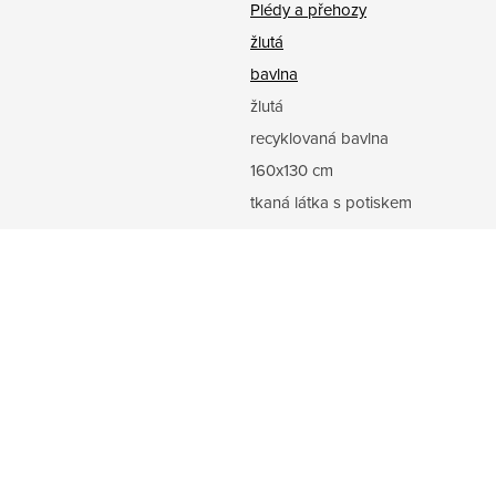
Plédy a přehozy
žlutá
bavlna
žlutá
recyklovaná bavlna
160x130 cm
tkaná látka s potiskem