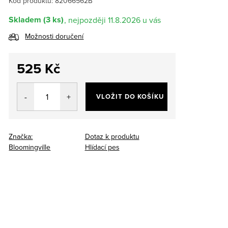
Kód produktu:
82066562B
Skladem
(3 ks)
11.8.2026
Možnosti doručení
525 Kč
Měrná
cena:
VLOŽIT DO KOŠÍKU
Značka:
Dotaz k produktu
Bloomingville
Hlídací pes