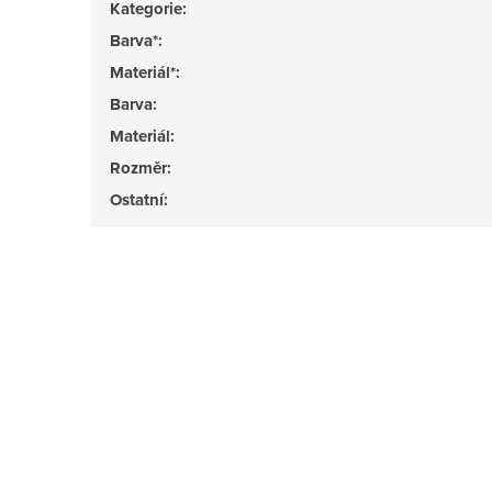
Kategorie
:
Barva*
:
Materiál*
:
Barva
:
Materiál
:
Rozměr
:
Ostatní
: