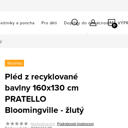
NÁKU
eštníky a poncha
Pro děti
Doplňky do domácnosti
VÝP
KOŠÍ
tý
Novinka
Pléd z recyklované
bavlny 160x130 cm
PRATELLO
Bloomingville - žlutý
Neohodnoceno
Podrobnosti hodnocení