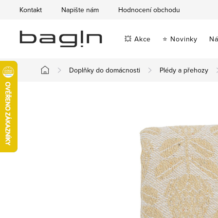
Přejít
Kontakt
Napište nám
Hodnocení obchodu
na
obsah
💥 Akce
⭐ Novinky
Ná
Doplňky do domácnosti
Plédy a přehozy
Domů