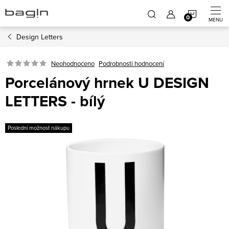
Přejít
NÁKUP
na
obsah
Design Letters
KOŠÍK
Neohodnoceno
Podrobnosti hodnocení
Porcelánový hrnek U DESIGN
LETTERS - bílý
Poslední možnost nákupu