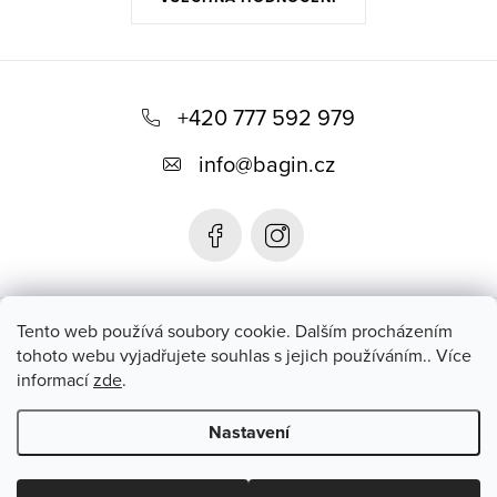
Z
á
+420 777 592 979
p
info
@
bagin.cz
a
t
í
Bagin.cz
Tento web používá soubory cookie. Dalším procházením
tohoto webu vyjadřujete souhlas s jejich používáním.. Více
informací
zde
.
Instagram
Nastavení
Copyright 2026
Bagin.cz
. Všechna práva vyhrazena.
Upravit
nastavení cookies