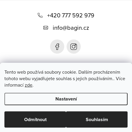
Z
á
+420 777 592 979
p
info
@
bagin.cz
a
t
í
Bagin.cz
Tento web používá soubory cookie. Dalším procházením
tohoto webu vyjadřujete souhlas s jejich používáním.. Více
informací
zde
.
Instagram
Nastavení
Copyright 2026
Bagin.cz
. Všechna práva vyhrazena.
Upravit
nastavení cookies
Odmítnout
Souhlasím
Vytvořil Shoptet