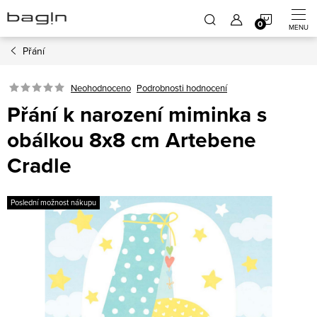
Přejít
NÁKUP
na
obsah
Přání
KOŠÍK
Neohodnoceno
Podrobnosti hodnocení
Přání k narození miminka s
obálkou 8x8 cm Artebene
Cradle
Poslední možnost nákupu