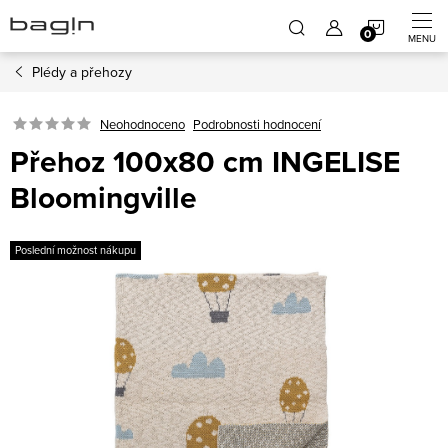
Přejít
NÁKUP
na
obsah
Plédy a přehozy
KOŠÍK
Neohodnoceno
Podrobnosti hodnocení
Přehoz 100x80 cm INGELISE
Bloomingville
Poslední možnost nákupu