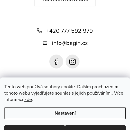
Z
á
+420 777 592 979
p
info
@
bagin.cz
a
t
í
Bagin.cz
Tento web používá soubory cookie. Dalším procházením
tohoto webu vyjadřujete souhlas s jejich používáním.. Více
informací
zde
.
Instagram
Nastavení
Copyright 2026
Bagin.cz
. Všechna práva vyhrazena.
Upravit
nastavení cookies