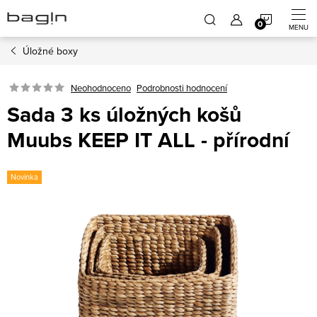
Přejít
NÁKUP
na
obsah
Úložné boxy
KOŠÍK
Neohodnoceno
Podrobnosti hodnocení
Sada 3 ks úložných košů
Muubs KEEP IT ALL - přírodní
Novinka