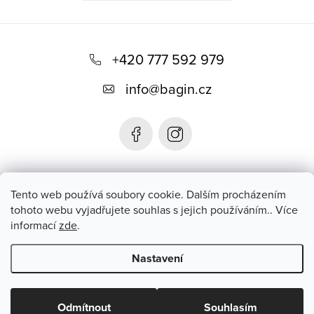
Z
á
+420 777 592 979
p
info
@
bagin.cz
a
t
í
Bagin.cz
Tento web používá soubory cookie. Dalším procházením
tohoto webu vyjadřujete souhlas s jejich používáním.. Více
informací
zde
.
Instagram
Nastavení
Copyright 2026
Bagin.cz
. Všechna práva vyhrazena.
Upravit
nastavení cookies
Odmítnout
Souhlasím