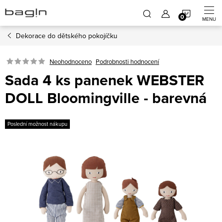
Přejít
NÁKUP
na
obsah
Dekorace do dětského pokojíčku
KOŠÍK
Neohodnoceno
Podrobnosti hodnocení
Sada 4 ks panenek WEBSTER
DOLL Bloomingville - barevná
Poslední možnost nákupu