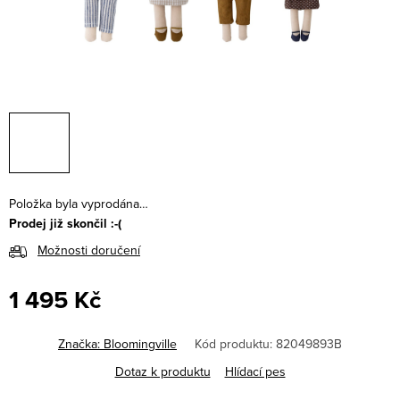
Položka byla vyprodána…
Prodej již skončil :-(
Možnosti doručení
1 495 Kč
Měrná
cena:
Značka:
Bloomingville
Kód produktu:
82049893B
Dotaz k produktu
Hlídací pes