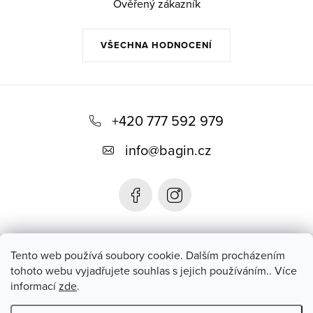
Ověřený zákazník
VŠECHNA HODNOCENÍ
Z
á
+420 777 592 979
p
info
@
bagin.cz
a
t
í
Bagin.cz
Tento web používá soubory cookie. Dalším procházením
tohoto webu vyjadřujete souhlas s jejich používáním.. Více
informací
zde
.
Instagram