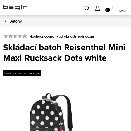
Přejít
NÁKUP
na
obsah
Batohy
KOŠÍK
Neohodnoceno
Podrobnosti hodnocení
Skládací batoh Reisenthel Mini
Maxi Rucksack Dots white
Poslední možnost nákupu