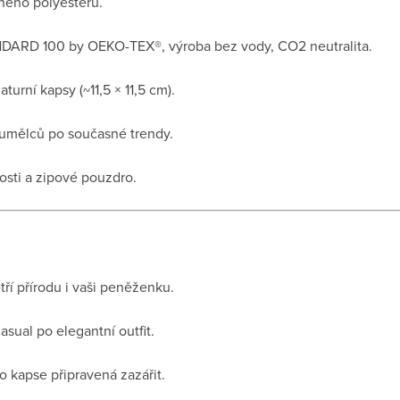
ného polyesteru.
NDARD 100 by OEKO-TEX®, výroba bez vody, CO2 neutralita.
aturní kapsy (~11,5 × 11,5 cm).
umělců po současné trendy.
osti a zipové pouzdro.
tří přírodu i vaši peněženku.
asual po elegantní outfit.
 kapse připravená zazářit.