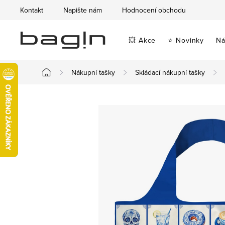
Přejít
Kontakt
Napište nám
Hodnocení obchodu
na
obsah
💥 Akce
⭐ Novinky
Ná
Nákupní tašky
Skládací nákupní tašky
Domů