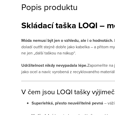
Popis produktu
Skládací taška LOQI – m
Móda nemusí být jen o vzhledu, ale i o hodnotách.
doladí outfit stejně dobře jako kabelka – a přitom my
ne jen „další taškou na nákup“.
Udržitelnost nikdy nevypadala lépe.
Zapomeňte na je
jako ocel a navíc vyrobená z recyklovaného materiál
V čem jsou LOQI tašky výjimeč
Super­lehká, přesto neuvěřitelně pevná
– váží