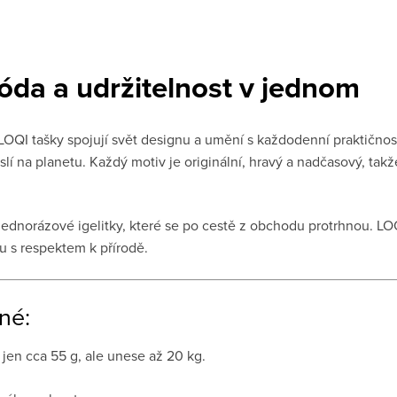
óda a udržitelnost v jednom
LOQI tašky spojují svět designu a umění s každodenní praktičnost
slí na planetu. Každý motiv je originální, hravý a nadčasový, takž
dnorázové igelitky, které se po cestě z obchodu protrhnou. LOQ
u s respektem k přírodě.
né:
 jen cca 55 g, ale unese až 20 kg.