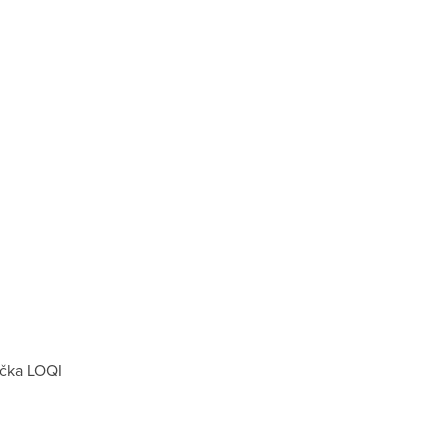
čka
LOQI