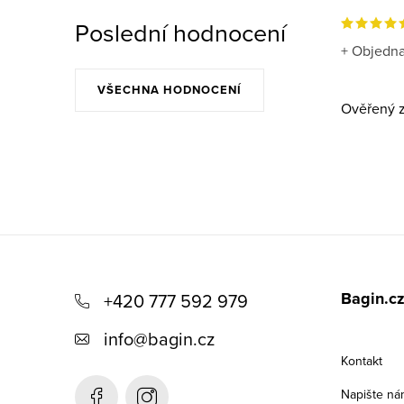
Poslední hodnocení
+ Objedna
VŠECHNA HODNOCENÍ
Ověřený z
Z
á
Bagin.c
+420 777 592 979
p
info
@
bagin.cz
a
Kontakt
t
Napište ná