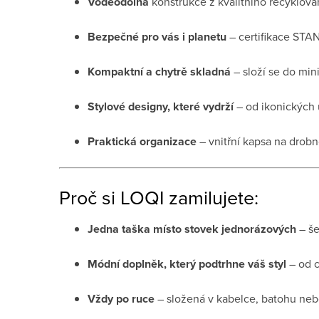
Voděodolná
konstrukce z kvalitního recyklova
Bezpečné pro vás i planetu
– certifikace STA
Kompaktní a chytrě skladná
– složí se do mini
Stylové designy, které vydrží
– od ikonických 
Praktická organizace
– vnitřní kapsa na drobn
Proč si LOQI zamilujete:
Jedna taška místo stovek jednorázových
– še
Módní doplněk, který podtrhne váš styl
– od c
Vždy po ruce
– složená v kabelce, batohu nebo