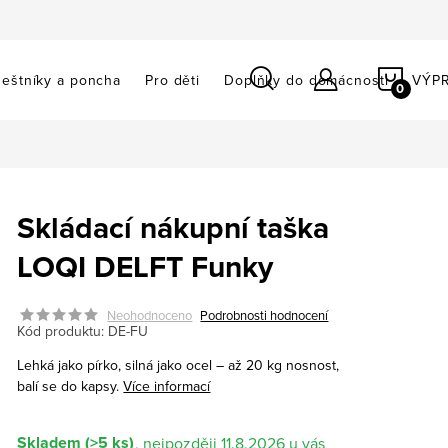
NÁKU
eštníky a poncha
Pro děti
Doplňky do domácnosti
VÝP
KOŠÍ
Skládací nákupní taška
LOQI DELFT Funky
Neohodnoceno
Podrobnosti hodnocení
Kód produktu:
DE-FU
Lehká jako pírko, silná jako ocel – až 20 kg nosnost,
balí se do kapsy.
Více informací
Skladem
(>5 ks)
11.8.2026