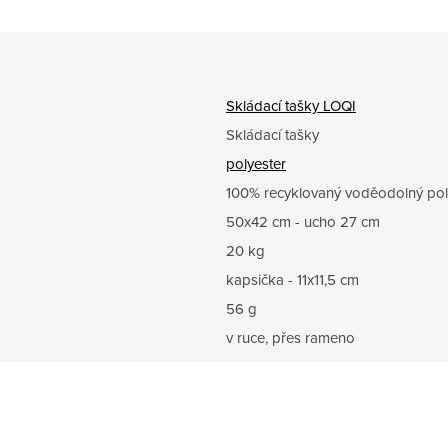
Skládací tašky LOQI
Skládací tašky
polyester
100% recyklovaný voděodolný pol
50x42 cm - ucho 27 cm
20 kg
kapsička - 11x11,5 cm
56 g
v ruce, přes rameno