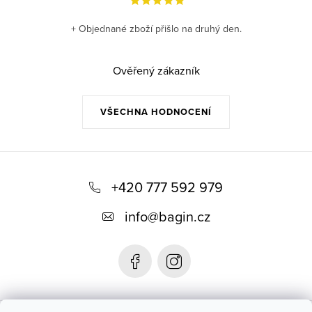
+ Objednané zboží přišlo na druhý den.
Ověřený zákazník
VŠECHNA HODNOCENÍ
Z
á
+420 777 592 979
p
info
@
bagin.cz
a
t
í