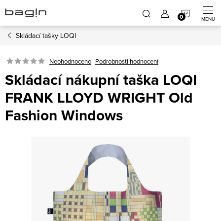
Přejít
NÁKUP
na
obsah
Skládací tašky LOQI
KOŠÍK
Neohodnoceno
Podrobnosti hodnocení
Skládací nákupní taška LOQI
FRANK LLOYD WRIGHT Old
Fashion Windows