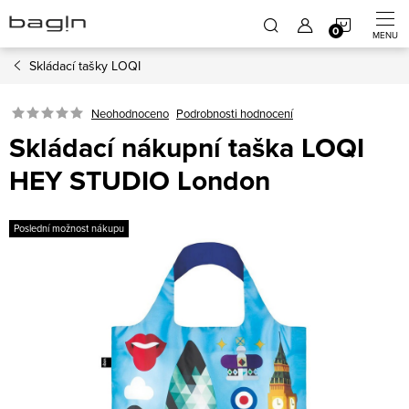
Přejít
NÁKUP
na
obsah
Skládací tašky LOQI
KOŠÍK
Neohodnoceno
Podrobnosti hodnocení
Skládací nákupní taška LOQI
HEY STUDIO London
Poslední možnost nákupu