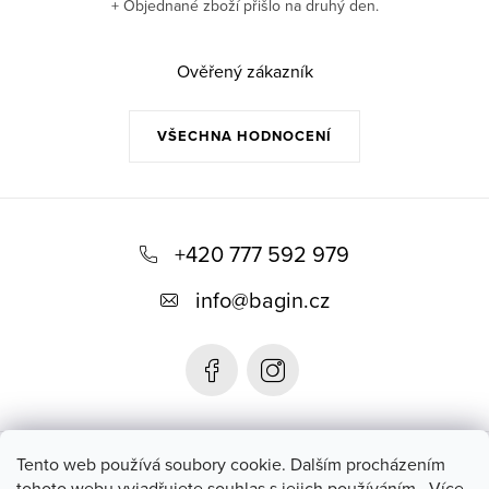
+ Objednané zboží přišlo na druhý den.
Ověřený zákazník
VŠECHNA HODNOCENÍ
Z
á
+420 777 592 979
p
info
@
bagin.cz
a
t
í
Bagin.cz
Tento web používá soubory cookie. Dalším procházením
tohoto webu vyjadřujete souhlas s jejich používáním.. Více