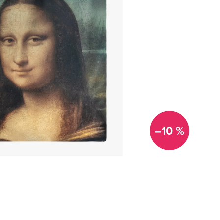
–10 %