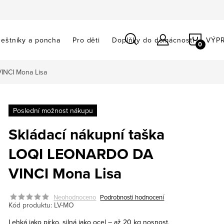
NÁKU
eštníky a poncha
Pro děti
Doplňky do domácnosti
VÝP
KOŠÍ
INCI Mona Lisa
Poslední možnost nákupu
Skládací nákupní taška
LOQI LEONARDO DA
VINCI Mona Lisa
Neohodnoceno
Podrobnosti hodnocení
Kód produktu:
LV-MO
Lehká jako pírko, silná jako ocel – až 20 kg nosnost,