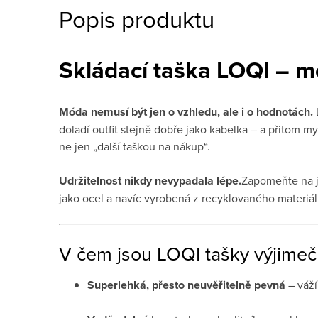
Popis produktu
Skládací taška LOQI – m
Móda nemusí být jen o vzhledu, ale i o hodnotách.
doladí outfit stejně dobře jako kabelka – a přitom my
ne jen „další taškou na nákup“.
Udržitelnost nikdy nevypadala lépe.
Zapomeňte na je
jako ocel a navíc vyrobená z recyklovaného materiál
V čem jsou LOQI tašky výjimeč
Super­lehká, přesto neuvěřitelně pevná
– váží