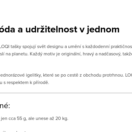
óda a udržitelnost v jednom
LOQI tašky spojují svět designu a umění s každodenní praktičnost
slí na planetu. Každý motiv je originální, hravý a nadčasový, takž
dnorázové igelitky, které se po cestě z obchodu protrhnou. LOQ
u s respektem k přírodě.
né:
 jen cca 55 g, ale unese až 20 kg.