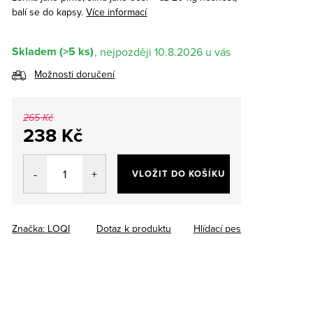
balí se do kapsy.
Více informací
Skladem
(>5 ks)
10.8.2026
Možnosti doručení
265 Kč
238 Kč
Měrná
cena:
VLOŽIT DO KOŠÍKU
Značka:
LOQI
Dotaz k produktu
Hlídací pes