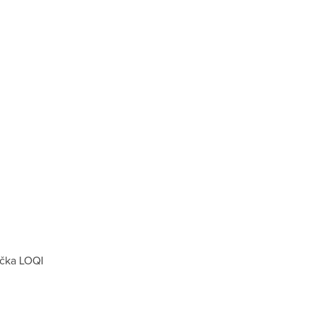
čka
LOQI