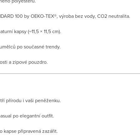
ného polyesteru.
NDARD 100 by OEKO-TEX®, výroba bez vody, CO2 neutralita.
aturní kapsy (~11,5 × 11,5 cm).
umělců po současné trendy.
osti a zipové pouzdro.
tří přírodu i vaši peněženku.
asual po elegantní outfit.
 kapse připravená zazářit.