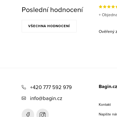
Poslední hodnocení
+ Objedna
VŠECHNA HODNOCENÍ
Ověřený z
Z
á
Bagin.c
+420 777 592 979
p
info
@
bagin.cz
a
Kontakt
t
Napište ná