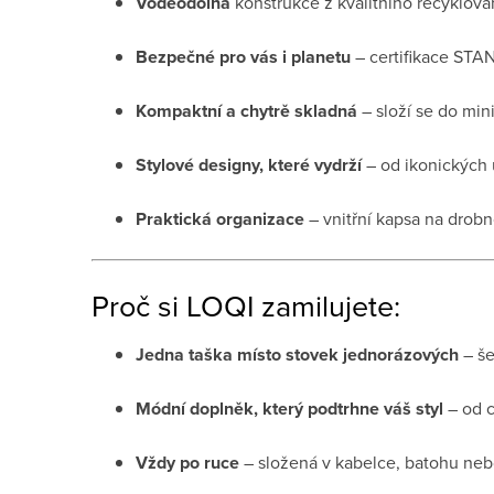
Voděodolná
konstrukce z kvalitního recyklova
Bezpečné pro vás i planetu
– certifikace STA
Kompaktní a chytrě skladná
– složí se do mini
Stylové designy, které vydrží
– od ikonických 
Praktická organizace
– vnitřní kapsa na drobn
Proč si LOQI zamilujete:
Jedna taška místo stovek jednorázových
– še
Módní doplněk, který podtrhne váš styl
– od c
Vždy po ruce
– složená v kabelce, batohu nebo