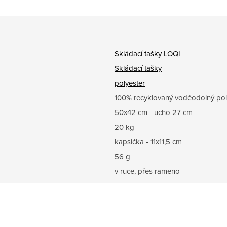
Skládací tašky LOQI
Skládací tašky
polyester
100% recyklovaný voděodolný pol
50x42 cm - ucho 27 cm
20 kg
kapsička - 11x11,5 cm
56 g
v ruce, přes rameno