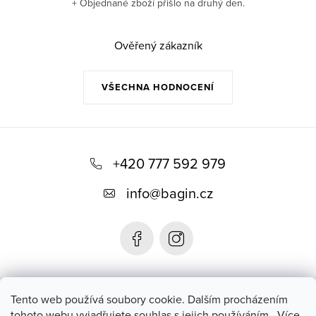
+ Objednané zboží přišlo na druhý den.
Ověřený zákazník
VŠECHNA HODNOCENÍ
Z
á
+420 777 592 979
p
info
@
bagin.cz
a
t
í
Bagin.cz
Tento web používá soubory cookie. Dalším procházením
tohoto webu vyjadřujete souhlas s jejich používáním.. Více