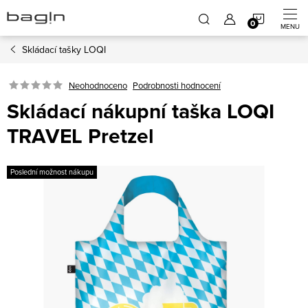
Přejít
NÁKUP
na
obsah
Skládací tašky LOQI
KOŠÍK
Neohodnoceno
Podrobnosti hodnocení
Skládací nákupní taška LOQI
TRAVEL Pretzel
Poslední možnost nákupu