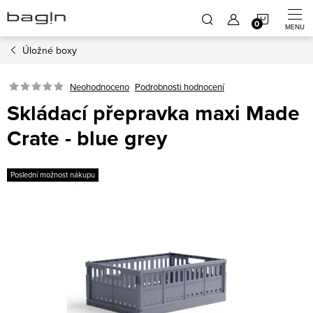
Přejít
NÁKUP
na
obsah
Úložné boxy
KOŠÍK
Neohodnoceno
Podrobnosti hodnocení
Skládací přepravka maxi Made
Crate - blue grey
Poslední možnost nákupu