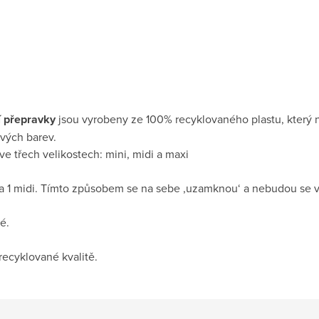
í přepravky
jsou vyrobeny ze 100% recyklovaného plastu, který n
vých barev.
e třech velikostech: mini, midi a maxi
na 1 midi. Tímto způsobem se na sebe ‚uzamknou‘ a nebudou se v
é.
recyklované kvalitě.