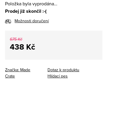
Položka byla vyprodána…
Prodej již skončil :-(
Možnosti doručení
675 Kč
438 Kč
Měrná
cena:
Značka:
Made
Dotaz k produktu
Crate
Hlídací pes