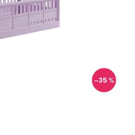
–35 %