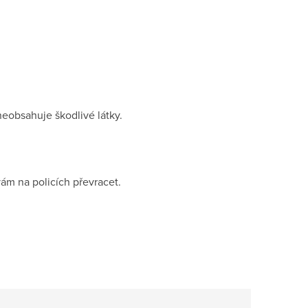
eobsahuje škodlivé látky.
ám na policích převracet.