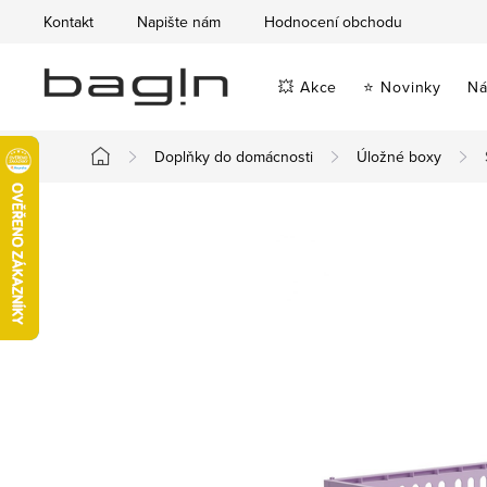
Přejít
Kontakt
Napište nám
Hodnocení obchodu
na
obsah
💥 Akce
⭐ Novinky
Ná
Doplňky do domácnosti
Úložné boxy
Domů