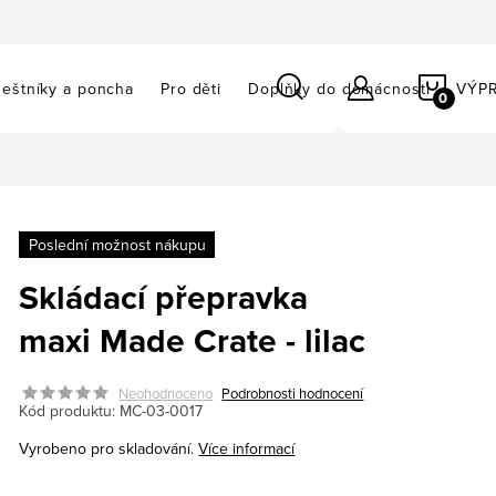
NÁKU
eštníky a poncha
Pro děti
Doplňky do domácnosti
VÝP
KOŠÍ
Poslední možnost nákupu
Skládací přepravka
maxi Made Crate - lilac
Neohodnoceno
Podrobnosti hodnocení
Kód produktu:
MC-03-0017
Vyrobeno pro skladování.
Více informací