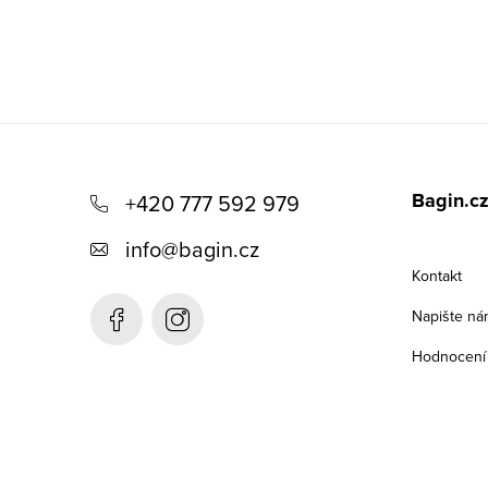
Z
á
Bagin.c
+420 777 592 979
p
info
@
bagin.cz
a
Kontakt
t
Napište ná
í
Hodnocení