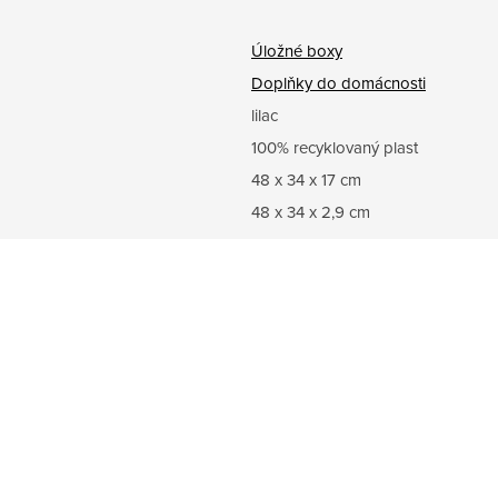
Úložné boxy
Doplňky do domácnosti
lilac
100% recyklovaný plast
48 x 34 x 17 cm
48 x 34 x 2,9 cm