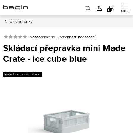
Přejít
NÁKUP
na
obsah
Úložné boxy
KOŠÍK
Neohodnoceno
Podrobnosti hodnocení
Skládací přepravka mini Made
Crate - ice cube blue
Poslední možnost nákupu