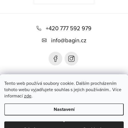
Z
á
+420 777 592 979
p
info
@
bagin.cz
a
t
í
Bagin.cz
Tento web používá soubory cookie. Dalším procházením
tohoto webu vyjadřujete souhlas s jejich používáním.. Více
informací
zde
.
Instagram
Nastavení
Copyright 2026
Bagin.cz
. Všechna práva vyhrazena.
Upravit
nastavení cookies