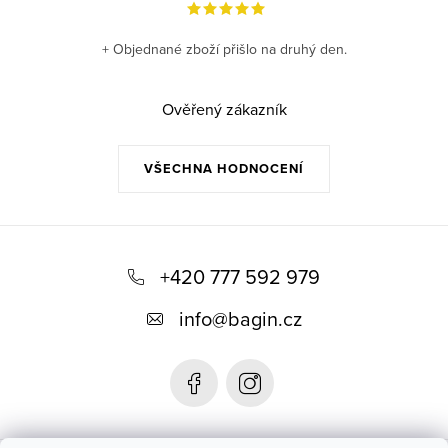
+ Objednané zboží přišlo na druhý den.
Ověřený zákazník
VŠECHNA HODNOCENÍ
Z
á
+420 777 592 979
p
info
@
bagin.cz
a
t
í