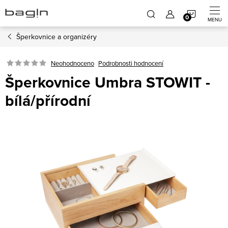
Přejít
NÁKUP
na
obsah
Šperkovnice a organizéry
KOŠÍK
Neohodnoceno
Podrobnosti hodnocení
Šperkovnice Umbra STOWIT -
bílá/přírodní