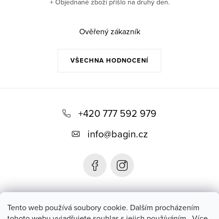
+ Objednané zboží přišlo na druhý den.
Ověřený zákazník
VŠECHNA HODNOCENÍ
Z
á
+420 777 592 979
p
info
@
bagin.cz
a
t
í
Bagin.cz
Tento web používá soubory cookie. Dalším procházením
tohoto webu vyjadřujete souhlas s jejich používáním.. Více