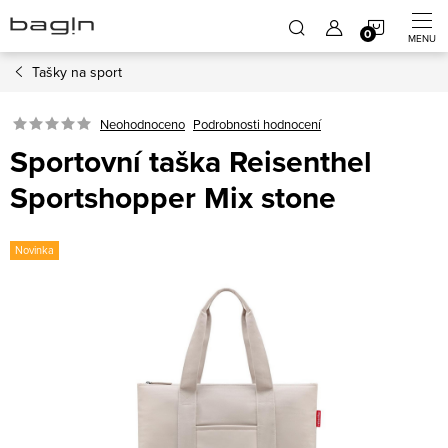
Přejít
NÁKUP
na
obsah
Tašky na sport
KOŠÍK
Neohodnoceno
Podrobnosti hodnocení
Sportovní taška Reisenthel
Sportshopper Mix stone
Novinka