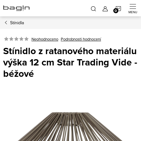
Přejít
NÁKUP
na
obsah
Stínidla
KOŠÍK
Neohodnoceno
Podrobnosti hodnocení
Stínidlo z ratanového materiálu
výška 12 cm Star Trading Vide -
béžové