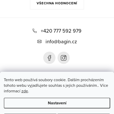
VŠECHNA HODNOCENÍ
Z
á
+420 777 592 979
p
info
@
bagin.cz
a
t
í
Bagin.cz
Tento web používá soubory cookie. Dalším procházením
tohoto webu vyjadřujete souhlas s jejich používáním.. Více
informací
zde
.
Instagram
Nastavení
Copyright 2026
Bagin.cz
. Všechna práva vyhrazena.
Upravit