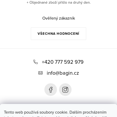
+ Objednané zboží přišlo na druhý den.
Ověřený zákazník
VŠECHNA HODNOCENÍ
Z
á
+420 777 592 979
p
info
@
bagin.cz
a
t
í
Bagin.cz
Tento web používá soubory cookie. Dalším procházením