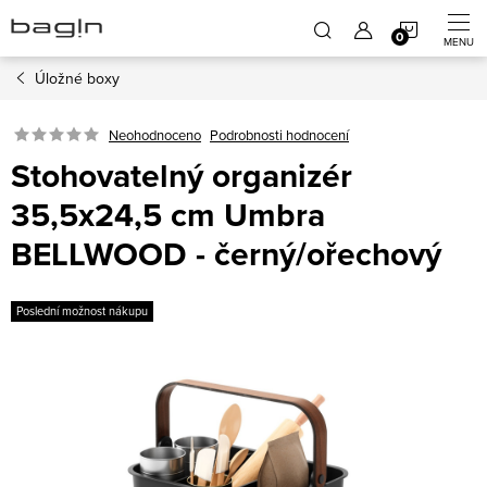
Přejít
NÁKUP
na
obsah
Úložné boxy
KOŠÍK
Neohodnoceno
Podrobnosti hodnocení
Stohovatelný organizér
35,5x24,5 cm Umbra
BELLWOOD - černý/ořechový
Poslední možnost nákupu