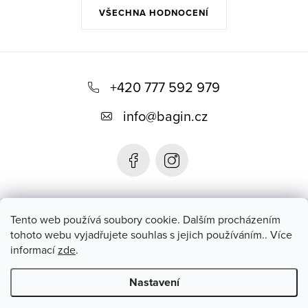
VŠECHNA HODNOCENÍ
Z
á
+420 777 592 979
p
info
@
bagin.cz
a
t
í
Bagin.cz
Tento web používá soubory cookie. Dalším procházením
tohoto webu vyjadřujete souhlas s jejich používáním.. Více
informací
zde
.
Instagram
Nastavení
Copyright 2026
Bagin.cz
. Všechna práva vyhrazena.
Upravit