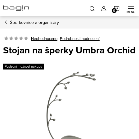
Přejít
NÁKUP
na
obsah
Šperkovnice a organizéry
KOŠÍK
Neohodnoceno
Podrobnosti hodnocení
Stojan na šperky Umbra Orchid
Poslední možnost nákupu