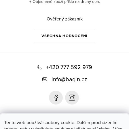
+ Objednané zboží přišlo na druhý den.
Ověřený zákazník
VŠECHNA HODNOCENÍ
Z
á
+420 777 592 979
p
info
@
bagin.cz
a
t
í
Bagin.cz
Tento web používá soubory cookie. Dalším procházením
tohoto webu vyjadřujete souhlas s jejich používáním.. Více