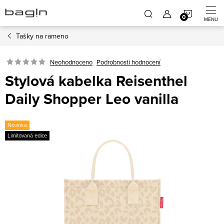
Přejít
NÁKUP
na
obsah
Tašky na rameno
KOŠÍK
Neohodnoceno
Podrobnosti hodnocení
Stylová kabelka Reisenthel
Daily Shopper Leo vanilla
Novinka
Limitovaná edice