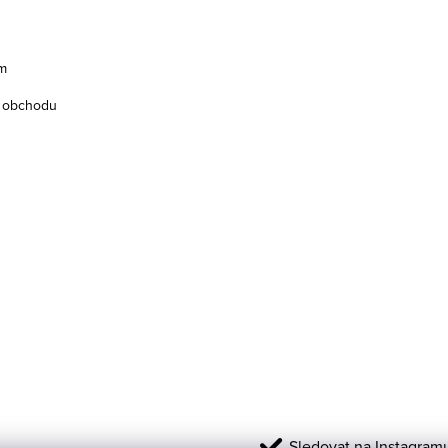
m
 obchodu
Sledovat na Instagram