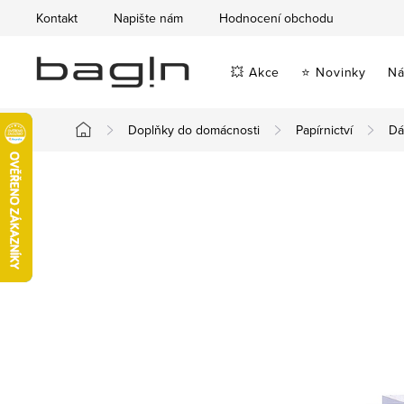
Přejít
Kontakt
Napište nám
Hodnocení obchodu
na
obsah
💥 Akce
⭐ Novinky
Ná
Doplňky do domácnosti
Papírnictví
Dá
Domů