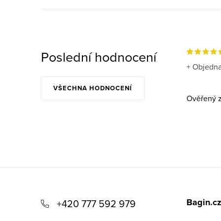
Poslední hodnocení
+ Objedna
VŠECHNA HODNOCENÍ
Ověřený z
Z
á
Bagin.c
+420 777 592 979
p