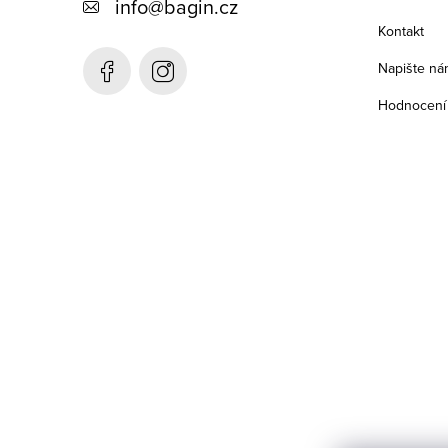
info
@
bagin.cz
a
Kontakt
t
Napište ná
í
Hodnocení