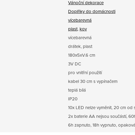
Vánoční dekorace
Doplňky do domácnosti
vícebarevná
plast
,
kov
vícebarevná
drátek, plast
180x5xV.6 cm
3V DC
pro vnitřní použití
kabel 30 cm s vypínačem
teplá bílá
IP20
10x LED nelze vyměnit, 20 cm od 
2x baterie AA nejsou součástí, 60
6h zapnuto, 18h vypnuto, opaková