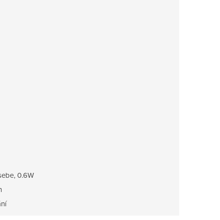
sebe, 0.6W
h
ní