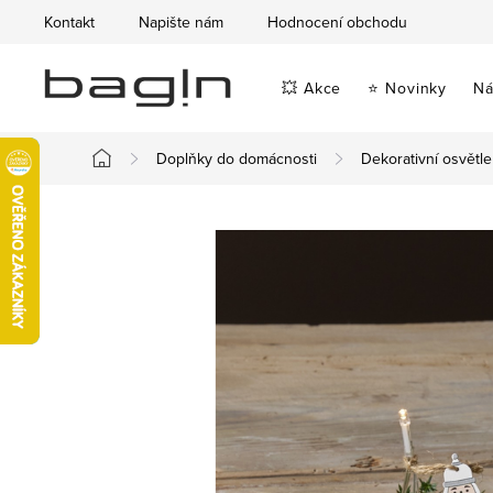
Přejít
Kontakt
Napište nám
Hodnocení obchodu
na
obsah
💥 Akce
⭐ Novinky
Ná
Doplňky do domácnosti
Dekorativní osvětle
Domů