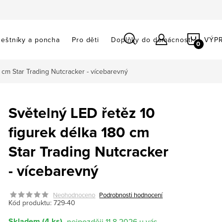
NÁKU
eštníky a poncha
Pro děti
Doplňky do domácnosti
VÝP
KOŠÍ
 cm Star Trading Nutcracker - vícebarevný
Světelný LED řetěz 10
figurek délka 180 cm
Star Trading Nutcracker
- vícebarevný
Neohodnoceno
Podrobnosti hodnocení
Kód produktu:
729-40
Skladem
(4 ks)
11.8.2026