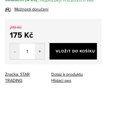
Možnosti doručení
219 Kč
175 Kč
Měrná
cena:
VLOŽIT DO KOŠÍKU
Značka:
STAR
Dotaz k produktu
TRADING
Hlídací pes