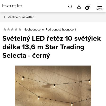
Přejít
NÁKUP
na
obsah
Venkovní osvětlení
KOŠÍK
Neohodnoceno
Podrobnosti hodnocení
Světelný LED řetěz 10 světýlek
délka 13,6 m Star Trading
Selecta - černý