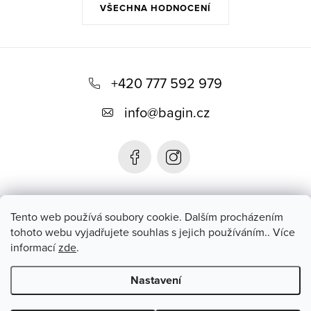
VŠECHNA HODNOCENÍ
Z
á
+420 777 592 979
p
info
@
bagin.cz
a
t
í
Bagin.cz
Tento web používá soubory cookie. Dalším procházením
tohoto webu vyjadřujete souhlas s jejich používáním.. Více
informací
zde
.
Instagram
Nastavení
Copyright 2026
Bagin.cz
. Všechna práva vyhrazena.
Upravit