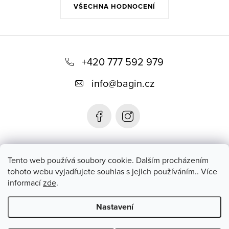
VŠECHNA HODNOCENÍ
Z
á
+420 777 592 979
p
info
@
bagin.cz
a
t
í
Bagin.cz
Tento web používá soubory cookie. Dalším procházením
tohoto webu vyjadřujete souhlas s jejich používáním.. Více
informací
zde
.
Instagram
Nastavení
Copyright 2026
Bagin.cz
. Všechna práva vyhrazena.
Upravit