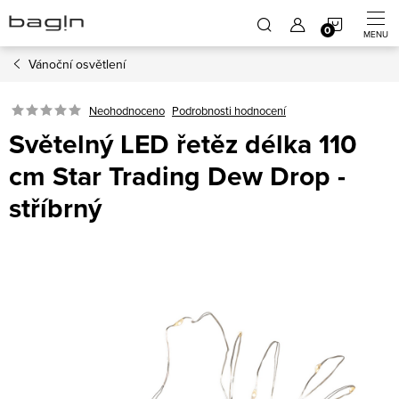
Přejít
NÁKUP
na
obsah
Vánoční osvětlení
KOŠÍK
Neohodnoceno
Podrobnosti hodnocení
Světelný LED řetěz délka 110
cm Star Trading Dew Drop -
stříbrný