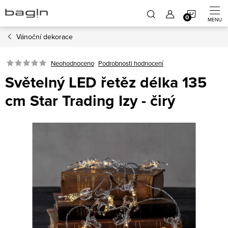
Přejít
NÁKUP
na
obsah
Vánoční dekorace
KOŠÍK
Neohodnoceno
Podrobnosti hodnocení
Světelný LED řetěz délka 135
cm Star Trading Izy - čirý