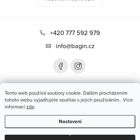
Z
á
+420 777 592 979
p
info
@
bagin.cz
a
t
í
Bagin.cz
Tento web používá soubory cookie. Dalším procházením
tohoto webu vyjadřujete souhlas s jejich používáním.. Více
informací
zde
.
Instagram
Nastavení
Copyright 2026
Bagin.cz
. Všechna práva vyhrazena.
Upravit
nastavení cookies