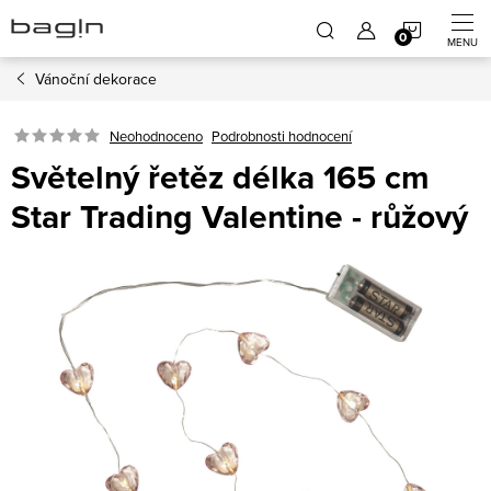
Přejít
NÁKUP
na
obsah
Vánoční dekorace
KOŠÍK
Neohodnoceno
Podrobnosti hodnocení
Světelný řetěz délka 165 cm
Star Trading Valentine - růžový