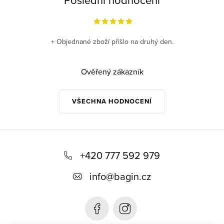
+ Objednané zboží přišlo na druhý den.
Ověřený zákazník
VŠECHNA HODNOCENÍ
Z
á
+420 777 592 979
p
info
@
bagin.cz
a
t
í