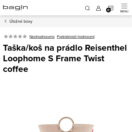
Přejít
NÁKUP
na
obsah
Úložné boxy
KOŠÍK
Neohodnoceno
Podrobnosti hodnocení
Taška/koš na prádlo Reisenthel
Loophome S Frame Twist
coffee