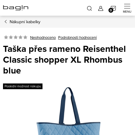
Přejít
NÁKUP
na
obsah
Nákupní kabelky
KOŠÍK
Neohodnoceno
Podrobnosti hodnocení
Taška přes rameno Reisenthel
Classic shopper XL Rhombus
blue
Poslední možnost nákupu