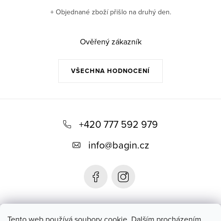
+ Objednané zboží přišlo na druhý den.
Ověřený zákazník
VŠECHNA HODNOCENÍ
Z
á
+420 777 592 979
p
info
@
bagin.cz
a
t
í
Bagin.cz
Tento web používá soubory cookie. Dalším procházením