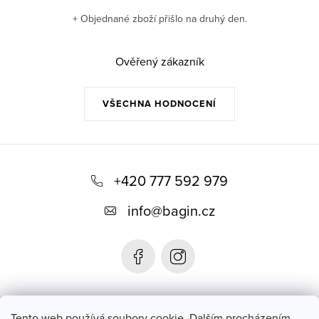
+ Objednané zboží přišlo na druhý den.
Ověřený zákazník
VŠECHNA HODNOCENÍ
Z
á
+420 777 592 979
p
info
@
bagin.cz
a
t
í
Bagin.cz
Tento web používá soubory cookie. Dalším procházením