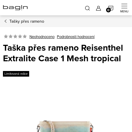
Přejít
NÁKUP
na
obsah
Tašky přes rameno
KOŠÍK
Neohodnoceno
Podrobnosti hodnocení
Taška přes rameno Reisenthel
Extralite Case 1 Mesh tropical
Limitovaná edice