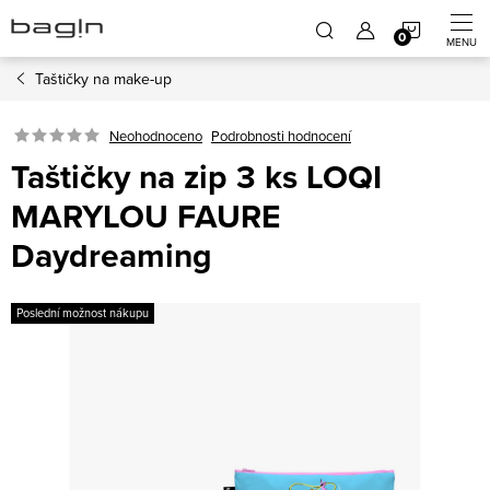
Přejít
NÁKUP
na
obsah
Taštičky na make-up
KOŠÍK
Neohodnoceno
Podrobnosti hodnocení
Taštičky na zip 3 ks LOQI
MARYLOU FAURE
Daydreaming
Poslední možnost nákupu