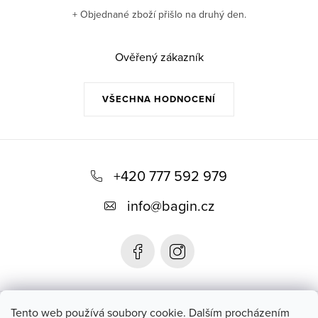
+ Objednané zboží přišlo na druhý den.
Ověřený zákazník
VŠECHNA HODNOCENÍ
Z
á
+420 777 592 979
p
info
@
bagin.cz
a
t
í
Bagin.cz
Tento web používá soubory cookie. Dalším procházením