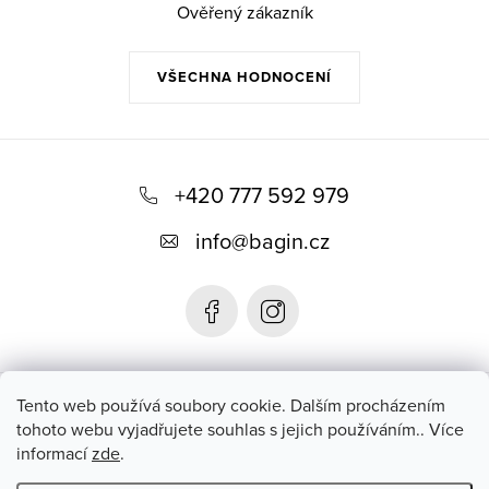
Ověřený zákazník
VŠECHNA HODNOCENÍ
Z
á
+420 777 592 979
p
info
@
bagin.cz
a
t
í
Bagin.cz
Tento web používá soubory cookie. Dalším procházením
tohoto webu vyjadřujete souhlas s jejich používáním.. Více
informací
zde
.
Instagram