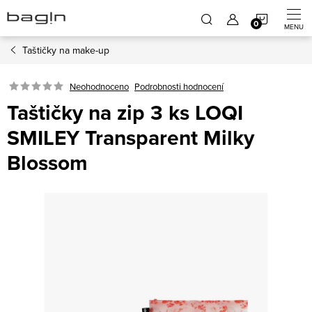
Přejít
NÁKUP
na
obsah
Taštičky na make-up
KOŠÍK
Neohodnoceno
Podrobnosti hodnocení
Taštičky na zip 3 ks LOQI
SMILEY Transparent Milky
Blossom