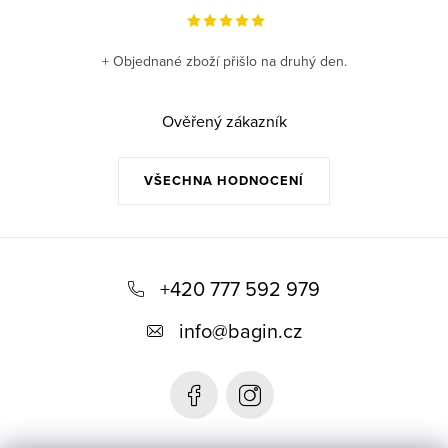
+ Objednané zboží přišlo na druhý den.
Ověřený zákazník
VŠECHNA HODNOCENÍ
Z
á
+420 777 592 979
p
info
@
bagin.cz
a
t
í