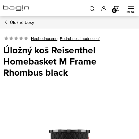
Přejít
NÁKUP
na
obsah
Úložné boxy
KOŠÍK
Neohodnoceno
Podrobnosti hodnocení
Úložný koš Reisenthel
Homebasket M Frame
Rhombus black