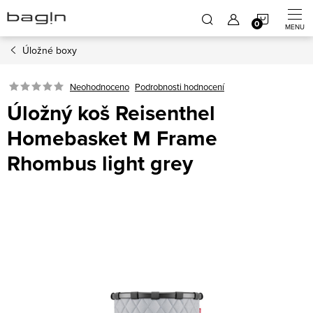
Přejít
NÁKUP
na
obsah
Úložné boxy
KOŠÍK
Neohodnoceno
Podrobnosti hodnocení
Úložný koš Reisenthel
Homebasket M Frame
Rhombus light grey