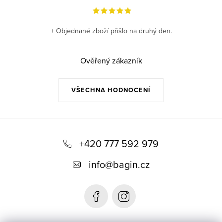
+ Objednané zboží přišlo na druhý den.
Ověřený zákazník
VŠECHNA HODNOCENÍ
Z
á
+420 777 592 979
p
info
@
bagin.cz
a
t
í