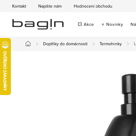
Přejít
Kontakt
Napište nám
Hodnocení obchodu
na
obsah
💥 Akce
⭐ Novinky
Ná
Doplňky do domácnosti
Termohrnky
U
Domů