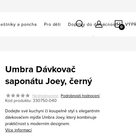
NÁKU
eštníky a poncha
Pro děti
Doplňky do domácnosti
VÝP
KOŠÍ
Umbra Dávkovač
saponátu Joey, černý
Neohodnoceno
Podrobnosti hodnocení
Kód produktu:
330750-040
Dodejte své kuchyni či koupelně styl s elegantním
dávkovačem mýdla Umbra Joey, který kombinuje
praktičnost s moderním designem.
Více informací