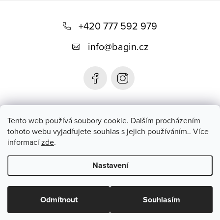
Z
á
+420 777 592 979
p
info
@
bagin.cz
a
t
í
Bagin.cz
Tento web používá soubory cookie. Dalším procházením
tohoto webu vyjadřujete souhlas s jejich používáním.. Více
informací
zde
.
Instagram
Nastavení
Copyright 2026
Bagin.cz
. Všechna práva vyhrazena.
Upravit
nastavení cookies
Odmítnout
Souhlasím
Vytvořil Shoptet