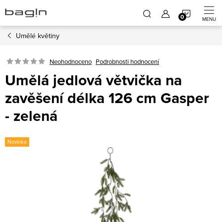
Přejít
NÁKUP
na
obsah
Umělé květiny
KOŠÍK
Neohodnoceno
Podrobnosti hodnocení
Umělá jedlová větvička na
zavěšení délka 126 cm Gasper
- zelená
Novinka