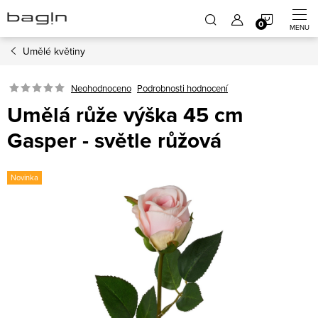
Přejít
NÁKUP
na
obsah
Umělé květiny
KOŠÍK
Neohodnoceno
Podrobnosti hodnocení
Umělá růže výška 45 cm
Gasper - světle růžová
Novinka