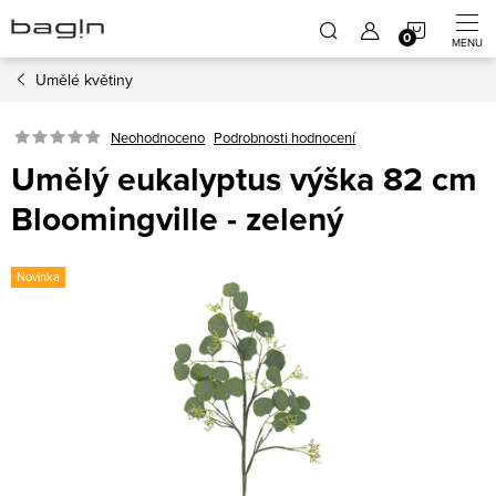
Přejít
NÁKUP
na
obsah
Umělé květiny
KOŠÍK
Neohodnoceno
Podrobnosti hodnocení
Umělý eukalyptus výška 82 cm
Bloomingville - zelený
Novinka