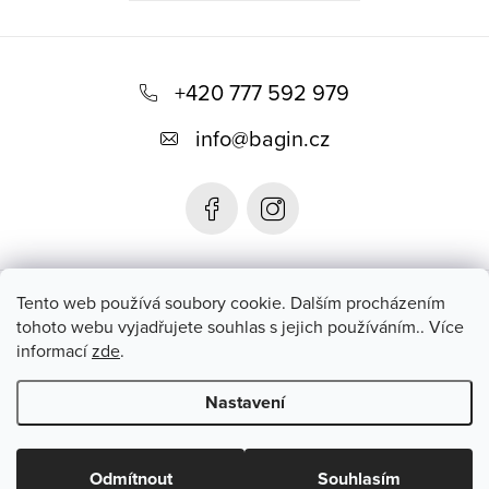
Z
á
+420 777 592 979
p
info
@
bagin.cz
a
t
í
Bagin.cz
Tento web používá soubory cookie. Dalším procházením
tohoto webu vyjadřujete souhlas s jejich používáním.. Více
informací
zde
.
Instagram
Nastavení
Copyright 2026
Bagin.cz
. Všechna práva vyhrazena.
Upravit
nastavení cookies
Odmítnout
Souhlasím