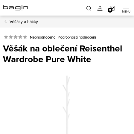
Přejít
NÁKUP
na
obsah
Věšáky a háčky
KOŠÍK
Neohodnoceno
Podrobnosti hodnocení
Věšák na oblečení Reisenthel
Wardrobe Pure White