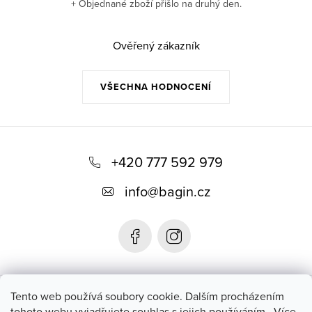
+ Objednané zboží přišlo na druhý den.
Ověřený zákazník
VŠECHNA HODNOCENÍ
Z
á
+420 777 592 979
p
info
@
bagin.cz
a
t
í
Bagin.cz
Tento web používá soubory cookie. Dalším procházením
tohoto webu vyjadřujete souhlas s jejich používáním.. Více