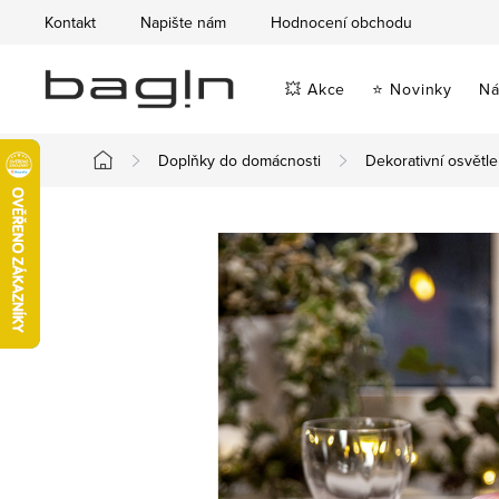
Přejít
Kontakt
Napište nám
Hodnocení obchodu
na
obsah
💥 Akce
⭐ Novinky
Ná
Doplňky do domácnosti
Dekorativní osvětle
Domů