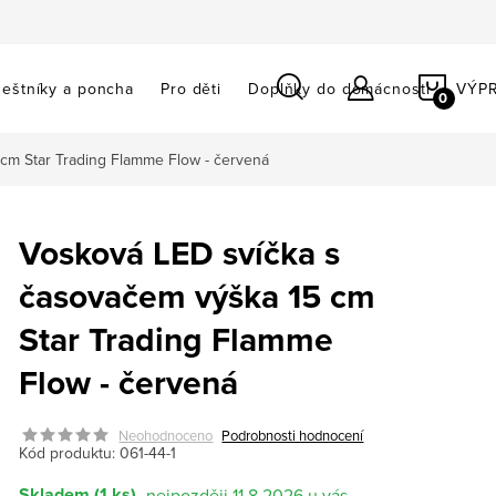
NÁKU
eštníky a poncha
Pro děti
Doplňky do domácnosti
VÝP
KOŠÍ
cm Star Trading Flamme Flow - červená
Vosková LED svíčka s
časovačem výška 15 cm
Star Trading Flamme
Flow - červená
Neohodnoceno
Podrobnosti hodnocení
Kód produktu:
061-44-1
Skladem
(1 ks)
11.8.2026