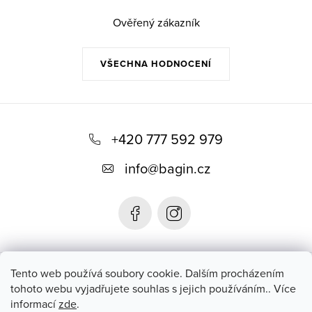
Ověřený zákazník
VŠECHNA HODNOCENÍ
Z
á
+420 777 592 979
p
info
@
bagin.cz
a
t
í
Bagin.cz
Tento web používá soubory cookie. Dalším procházením
tohoto webu vyjadřujete souhlas s jejich používáním.. Více
informací
zde
.
Instagram