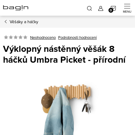
Přejít
NÁKUP
na
obsah
Věšáky a háčky
KOŠÍK
Neohodnoceno
Podrobnosti hodnocení
Výklopný nástěnný věšák 8
háčků Umbra Picket - přírodní