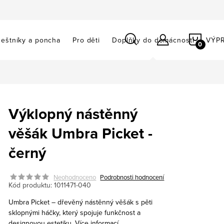
NÁKU
eštníky a poncha
Pro děti
Doplňky do domácnosti
VÝP
KOŠÍ
Výklopný nástěnný
věšák Umbra Picket -
černý
Neohodnoceno
Podrobnosti hodnocení
Kód produktu:
1011471-040
Umbra Picket – dřevěný nástěnný věšák s pěti
sklopnými háčky, který spojuje funkčnost a
designovou estetiku.
Více informací