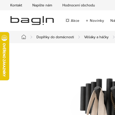
Přejít
Kontakt
Napište nám
Hodnocení obchodu
na
obsah
💥 Akce
⭐ Novinky
Ná
Doplňky do domácnosti
Věšáky a háčky
Domů