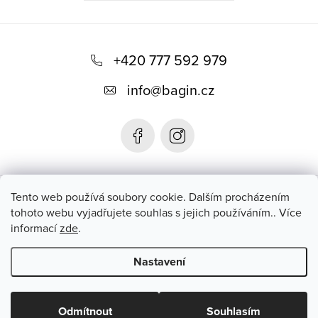
Z
á
+420 777 592 979
p
info
@
bagin.cz
a
t
í
Bagin.cz
Tento web používá soubory cookie. Dalším procházením
tohoto webu vyjadřujete souhlas s jejich používáním.. Více
informací
zde
.
Instagram
Nastavení
Copyright 2026
Bagin.cz
. Všechna práva vyhrazena.
Upravit
nastavení cookies
Odmítnout
Souhlasím