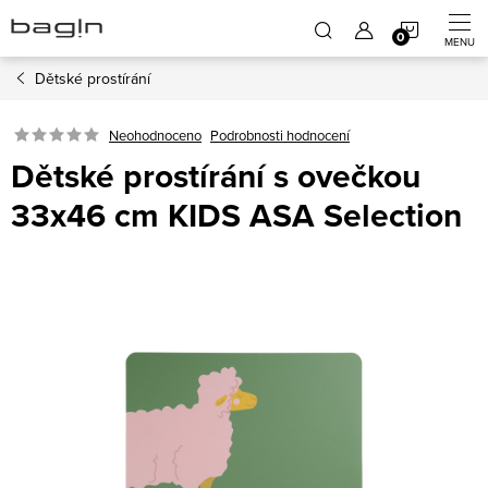
Přejít
NÁKUP
na
obsah
Dětské prostírání
KOŠÍK
Neohodnoceno
Podrobnosti hodnocení
Dětské prostírání s ovečkou
33x46 cm KIDS ASA Selection