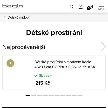
Přejít
NÁKUP
na
obsah
Dětské nádobí
KOŠÍK
Dětské prostírání
Nejprodávanější
Dětské prostírání s motivem koala
46x33 cm COPPA KIDS wildlife ASA
Selection - zelené
Skladem
215 Kč