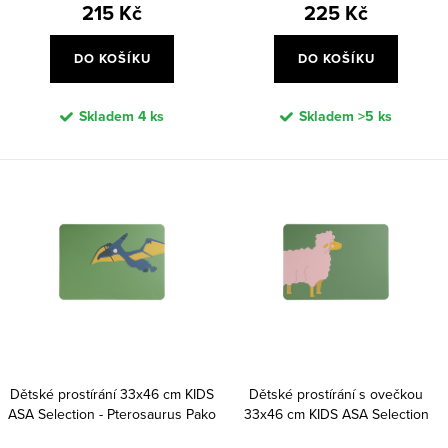
215 Kč
225 Kč
ů
DO KOŠÍKU
DO KOŠÍKU
Skladem
4 ks
Skladem
>5 ks
Dětské prostírání 33x46 cm KIDS
Dětské prostírání s ovečkou
ASA Selection - Pterosaurus Pako
33x46 cm KIDS ASA Selection