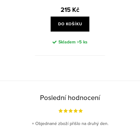
215 Kč
DO KOŠÍKU
Skladem
>5 ks
O
v
l
á
Poslední hodnocení
d
a
c
+ Objednané zboží přišlo na druhý den.
í
p