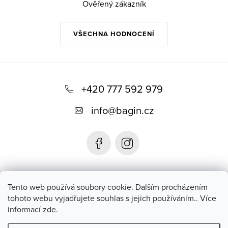
r
Ověřený zákazník
v
k
VŠECHNA HODNOCENÍ
y
v
Z
ý
p
á
+420 777 592 979
i
p
s
info
@
bagin.cz
a
u
t
í
Bagin.cz
Tento web používá soubory cookie. Dalším procházením
tohoto webu vyjadřujete souhlas s jejich používáním.. Více
informací
zde
.
Instagram