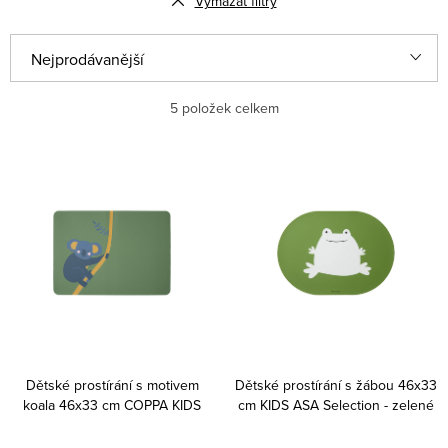
Vymazat filtry
V
Ř
Nejprodávanější
ý
a
p
z
Nejlevnější
5
položek celkem
i
e
Nejdražší
s
n
Abecedně
p
í
r
p
o
r
d
o
u
d
k
u
Dětské prostírání s motivem
Dětské prostírání s žábou 46x33
t
k
koala 46x33 cm COPPA KIDS
cm KIDS ASA Selection - zelené
wildlife ASA Selection - zelené
ů
t